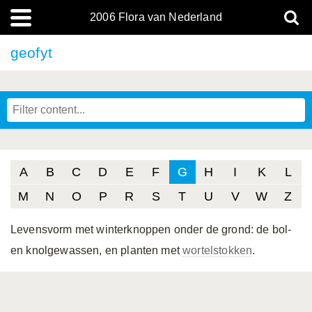
2006 Flora van Nederland
geofyt
A
B
C
D
E
F
G
H
I
K
L
M
N
O
P
R
S
T
U
V
W
Z
Levensvorm met winterknoppen onder de grond: de bol-
en knolgewassen, en planten met
wortelstokken
.