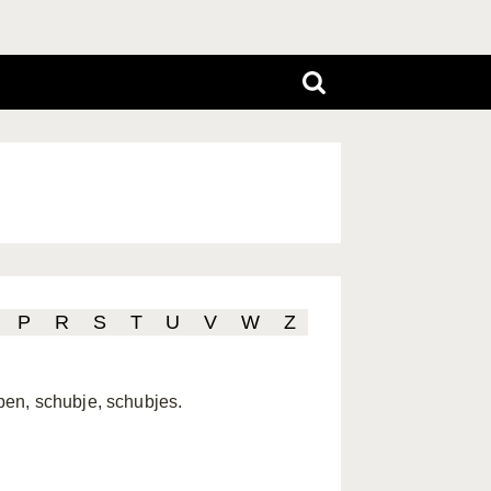
P
R
S
T
U
V
W
Z
en, schubje, schubjes.