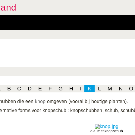
land
A
B
C
D
E
F
G
H
I
K
L
M
N
O
hubben die een
knop
omgeven (vooral bij houtige planten).
ternative forms voor knopschub
: knopschubben, schub, schubb
o.a. met knopschub