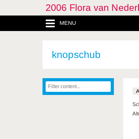
2006 Flora van Neder
MENU
knopschub
Sc
Al