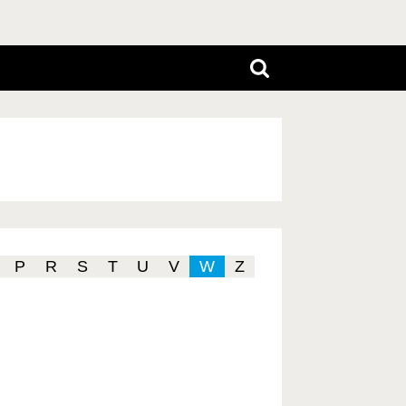
P
R
S
T
U
V
W
Z