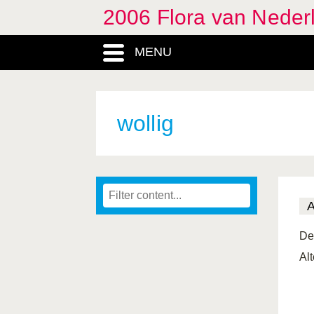
2006 Flora van Neder
MENU
wollig
D
Al