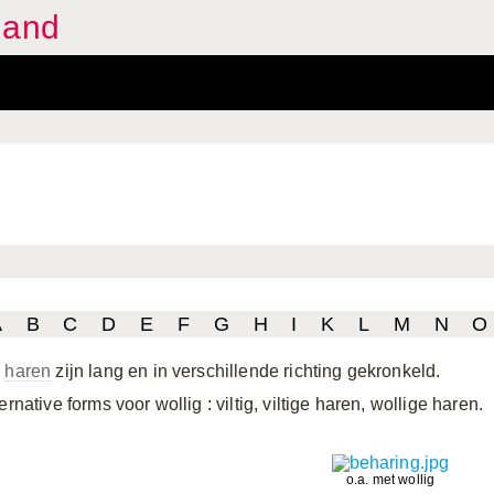
land
A
B
C
D
E
F
G
H
I
K
L
M
N
O
e
haren
zijn lang en in verschillende richting gekronkeld.
ternative forms voor wollig
: viltig, viltige haren, wollige haren.
o.a. met wollig