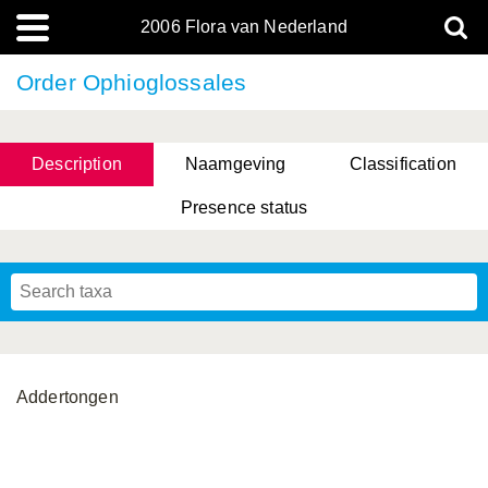
2006 Flora van Nederland
Order Ophioglossales
Description
Naamgeving
Classification
Presence status
Addertongen