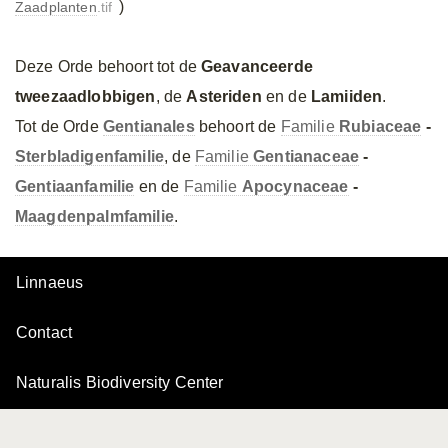
)
Zaadplanten
.tif
Deze Orde behoort tot de
Geavanceerde
tweezaadlobbigen
, de
Asteriden
en de
Lamiiden
.
Tot de Orde
Gentianales
behoort de
Familie
Rubiaceae
-
Sterbladigenfamilie
, de
Familie
Gentianaceae
-
Gentiaanfamilie
en de
Familie
Apocynaceae
-
Maagdenpalmfamilie
.
Linnaeus
Contact
Naturalis Biodiversity Center