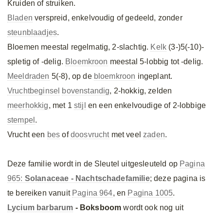
Kruiden of struiken.
Bladen
verspreid, enkelvoudig of gedeeld, zonder
steunblaadjes
.
Bloemen meestal regelmatig, 2-slachtig.
Kelk
(3-)5(-10)-
spletig of -delig.
Bloemkroon
meestal 5-lobbig tot -delig.
Meeldraden
5(-8), op de
bloemkroon
ingeplant.
Vruchtbeginsel
bovenstandig
, 2-hokkig, zelden
meerhokkig
, met 1
stijl
en een enkelvoudige of 2-lobbige
stempel
.
Vrucht een
bes
of
doosvrucht
met veel
zaden
.
Deze familie wordt in de Sleutel uitgesleuteld op
Pagina
965:
Solanaceae - Nachtschadefamilie
; deze pagina is
te bereiken vanuit
Pagina 964
, en
Pagina 1005
.
Lycium barbarum
- Boksboom
wordt ook nog uit