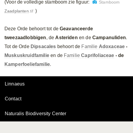
(Voor de volledige stamboom zie figuur:
Stamboom
)
Zaadplanten
.tif
Deze Orde behoort tot de
Geavanceerde
tweezaadlobbigen
, de
Asteriden
en de
Campanuliden
.
Tot de Orde
Dipsacales
behoort de
Familie
Adoxaceae
-
Muskuskruidfamilie
en de
Familie
Caprifoliaceae
- de
Kamperfoeliefamilie
.
Linnaeus
Contact
Naturalis Biodiversity Center