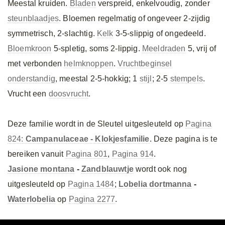
Meestal kruiden.
Bladen
verspreid, enkelvoudig, zonder
steunblaadjes
. Bloemen regelmatig of ongeveer 2-zijdig
symmetrisch, 2-slachtig.
Kelk
3-5-slippig of ongedeeld.
Bloemkroon
5-spletig, soms 2-lippig.
Meeldraden
5, vrij of
met verbonden
helmknoppen
.
Vruchtbeginsel
onderstandig
, meestal 2-5-hokkig; 1
stijl
; 2-5
stempels
.
Vrucht een
doosvrucht
.
Deze familie wordt in de Sleutel uitgesleuteld op
Pagina
824:
Campanulaceae - Klokjesfamilie
. Deze pagina is te
bereiken vanuit
Pagina 801
,
Pagina 914
.
Jasione montana
-
Zandblauwtje
wordt ook nog
uitgesleuteld op
Pagina 1484
;
Lobelia dortmanna
-
Waterlobelia
op
Pagina 2277
.