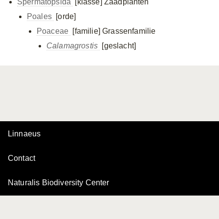
Spermatopsida
[klasse]
Zaadplanten
Poales
[orde]
Poaceae
[familie]
Grassenfamilie
Calamagrostis
[geslacht]
Linnaeus
Contact
Naturalis Biodiversity Center