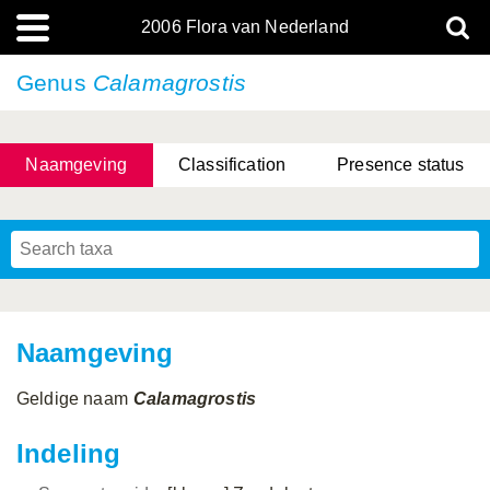
2006 Flora van Nederland
Genus
Calamagrostis
Naamgeving
Classification
Presence status
Naamgeving
Geldige naam
Calamagrostis
Indeling