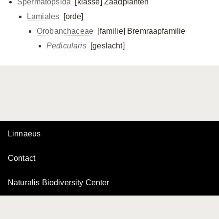
Spermatopsida
[klasse]
Zaadplanten
Lamiales
[orde]
Orobanchaceae
[familie]
Bremraapfamilie
Pedicularis
[geslacht]
Linnaeus
Contact
Naturalis Biodiversity Center