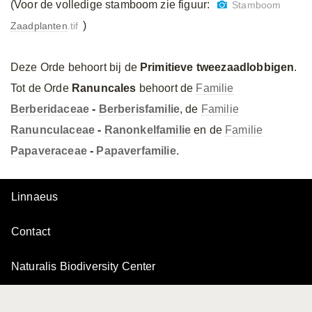
(Voor de volledige stamboom zie figuur:
Stamboom
)
Zaadplanten
.tif
Deze Orde behoort bij de
Primitieve tweezaadlobbigen
.
Tot de Orde
Ranuncales
behoort de
Familie
Berberidaceae
-
Berberisfamilie
, de
Familie
Ranunculaceae
-
Ranonkelfamilie
en de
Familie
Papaveraceae
-
Papaverfamilie
.
Linnaeus
Contact
Naturalis Biodiversity Center