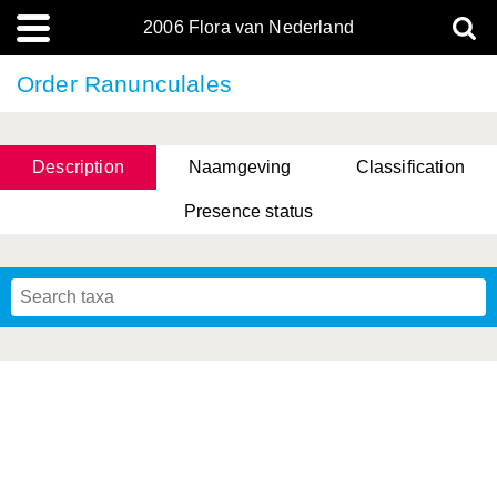
2006 Flora van Nederland
Order Ranunculales
Description
Naamgeving
Classification
Presence status