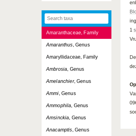
en
Althaea
, Genus
Bl
Alyssum
, Genus
in
1
s
Amaranthaceae, Family
Vr
Amaranthus
, Genus
Amaryllidaceae, Family
De
de
Ambrosia
, Genus
Amelanchier
, Genus
Op
Ammi
, Genus
Va
09
Ammophila
, Genus
so
Amsinckia
, Genus
Anacamptis
, Genus