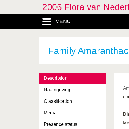
2006 Flora van Neder
Ajuga
, Genus
MENU
Alcea
, Genus
Alchemilla
, Genus
Alisma
, Genus
Family Amarantha
Alismataceae, Family
Alismatales, Order
Description
Alliaceae, Family
Am
Naamgeving
Alliaria
, Genus
(in
Classification
Allium
, Genus
Media
Alnus
, Genus
Di
Me
Presence status
Alopecurus
, Genus