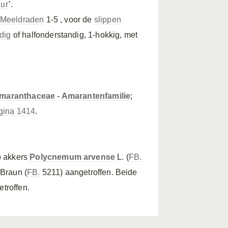
uur
’.
Meeldraden
1-5 , voor de
slippen
dig
of halfonderstandig, 1-hokkig, met
maranthaceae - Amarantenfamilie
;
gina 1414
.
p akkers
Polycnemum arvense
L. (
FB.
Braun (
FB.
5211) aangetroffen. Beide
etroffen.