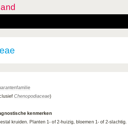
land
ceae
arantenfamilie
clusief
Chenopodiaceae
)
agnostische kenmerken
estal kruiden. Planten 1- of 2-huizig, bloemen 1- of 2-slachtig.