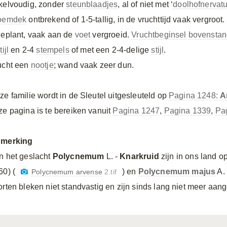
kelvoudig, zonder
steunblaadjes
, al of niet met ‘
doolhofnervat
oemdek
ontbrekend of 1-5-tallig, in de vruchttijd vaak vergroot.
geplant, vaak aan de
voet
vergroeid.
Vruchtbeginsel
bovenstan
tijl
en 2-4
stempels
of met een 2-4-delige
stijl
.
ucht een
nootje
; wand vaak zeer dun.
ze familie wordt in de Sleutel uitgesleuteld op
Pagina 1248:
A
ze pagina is te bereiken vanuit
Pagina 1247
,
Pagina 1339
,
Pa
merking
n het geslacht
Polycnemum
L. -
Knarkruid
zijn in ons land o
60) (
) en
Polycnemum majus
A. 
Polycnemum arvense
2.tif
orten bleken niet standvastig en zijn sinds lang niet meer aang