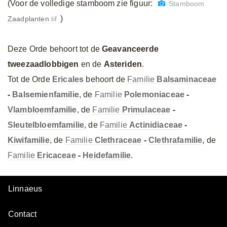
(Voor de volledige stamboom zie figuur:
Stamboom
)
Zaadplanten
.tif
Deze Orde behoort tot de
Geavanceerde
tweezaadlobbigen
en de
Asteriden
.
Tot de Orde
Ericales
behoort de
Familie
Balsaminaceae
-
Balsemienfamilie
, de
Familie
Polemoniaceae
-
Vlambloemfamilie
, de
Familie
Primulaceae
-
Sleutelbloemfamilie
, de
Familie
Actinidiaceae
-
Kiwifamilie
, de
Familie
Clethraceae
-
Clethrafamilie
, de
Familie
Ericaceae
-
Heidefamilie
.
Linnaeus
Contact