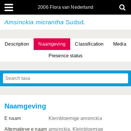
2006 Flora van Nederland
Amsinckia micrantha
Sudsd.
Description
Naamgeving
Classification
Media
Presence status
(L.) R.M.Bateman, Pridgeon & M.W.Chase
(L.) R.M.Bateman, Pridgeon & M.W.Chase
Naamgeving
E naam
Kleinbloemige amsinckia
Alternatieve e naam
amsinckia, Kleinbloemige