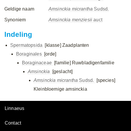
Geldige naam
Amsinckia micrantha
Sudsd.
Synoniem
Amsinckia menziesii
auct
Indeling
Spermatopsida
[klasse]
Zaadplanten
Boraginales
[orde]
Boraginaceae
[familie]
Ruwbladigenfamilie
Amsinckia
[geslacht]
Amsinckia micrantha
Sudsd.
[species]
Kleinbloemige amsinckia
Linnaeus
Contact