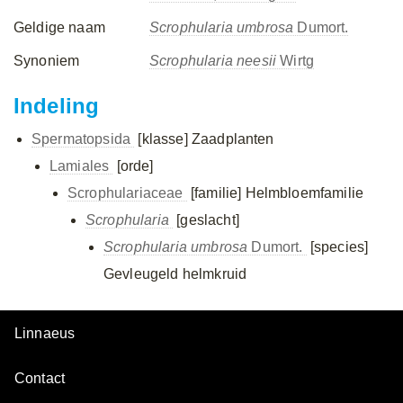
Geldige naam
Scrophularia umbrosa
Dumort.
Synoniem
Scrophularia neesii
Wirtg
Indeling
Spermatopsida
[klasse]
Zaadplanten
Lamiales
[orde]
Scrophulariaceae
[familie]
Helmbloemfamilie
Scrophularia
[geslacht]
Scrophularia umbrosa
Dumort.
[species]
Gevleugeld helmkruid
Linnaeus
Contact