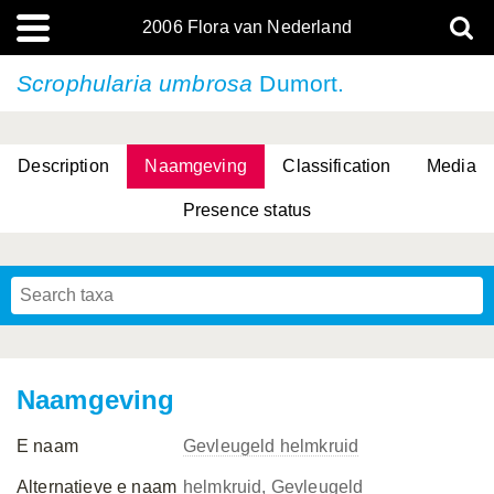
2006 Flora van Nederland
Scrophularia umbrosa
Dumort.
Description
Naamgeving
Classification
Media
Presence status
(L.) R.M.Bateman, Pridgeon & M.W.Chase
(L.) R.M.Bateman, Pridgeon & M.W.Chase
Naamgeving
E naam
Gevleugeld helmkruid
Alternatieve e naam
helmkruid, Gevleugeld