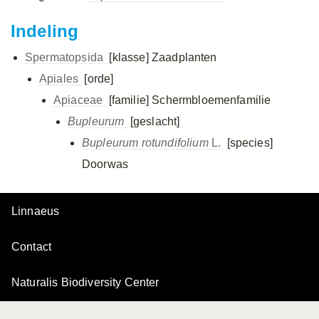
Indeling
Spermatopsida
[klasse]
Zaadplanten
Apiales
[orde]
Apiaceae
[familie]
Schermbloemenfamilie
Bupleurum
[geslacht]
Bupleurum rotundifolium
L.
[species]
Doorwas
Linnaeus
Contact
Naturalis Biodiversity Center