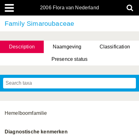
2006 Flora van Nederland
Family Simaroubaceae
Description
Naamgeving
Classification
Presence status
Hemelboomfamilie
Diagnostische kenmerken