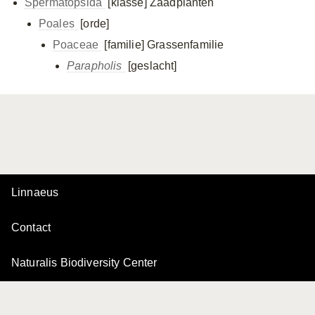
Spermatopsida
[klasse]
Zaadplanten
Poales
[orde]
Poaceae
[familie]
Grassenfamilie
Parapholis
[geslacht]
Linnaeus
Contact
Naturalis Biodiversity Center