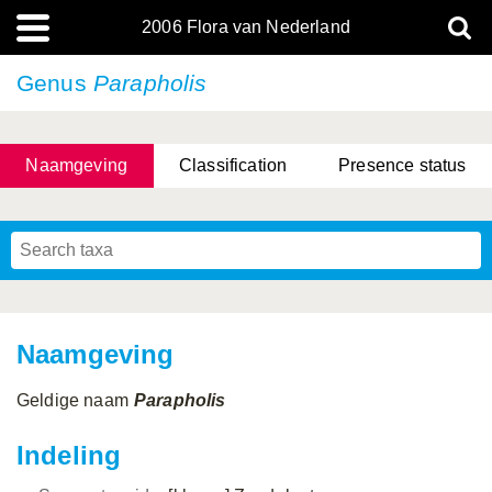
2006 Flora van Nederland
Genus
Parapholis
Naamgeving
Classification
Presence status
Naamgeving
Geldige naam
Parapholis
Indeling