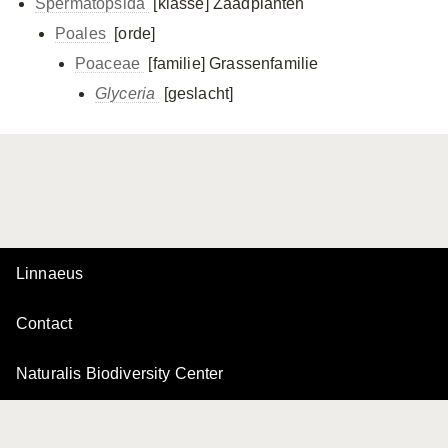
Spermatopsida
[klasse]
Zaadplanten
Poales
[orde]
Poaceae
[familie]
Grassenfamilie
Glyceria
[geslacht]
Linnaeus
Contact
Naturalis Biodiversity Center