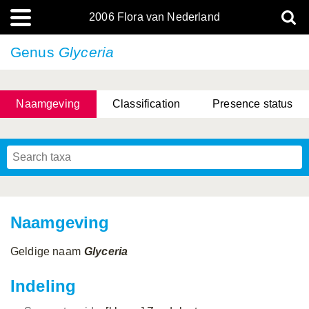
2006 Flora van Nederland
Genus
Glyceria
Naamgeving
Classification
Presence status
Naamgeving
Geldige naam
Glyceria
Indeling