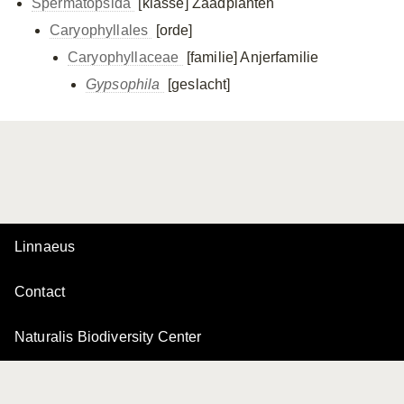
Spermatopsida
[klasse]
Zaadplanten
Caryophyllales
[orde]
Caryophyllaceae
[familie]
Anjerfamilie
Gypsophila
[geslacht]
Linnaeus
Contact
Naturalis Biodiversity Center