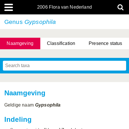
2006 Flora van Nederland
Genus
Gypsophila
Naamgeving
Classification
Presence status
Naamgeving
Geldige naam
Gypsophila
Indeling