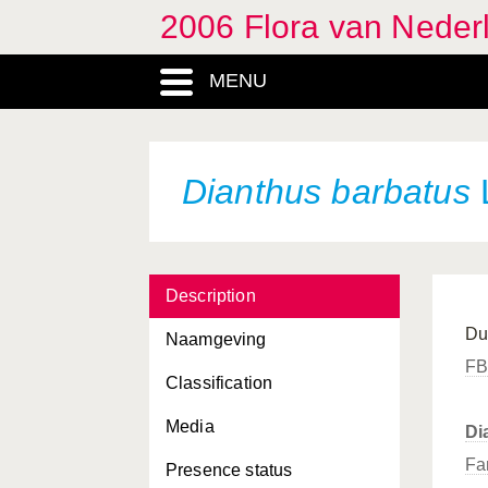
2006 Flora van Neder
MENU
Dianthus barbatus
Description
Du
Naamgeving
FB
Classification
Media
Di
Fa
Presence status