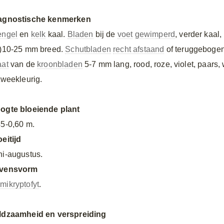
agnostische kenmerken
engel
en
kelk
kaal.
Bladen
bij de
voet
gewimperd
, verder kaal,
-)10-25 mm breed.
Schutbladen
recht afstaand
of teruggebogen
aat
van de
kroonbladen
5-7 mm lang, rood, roze, violet, paars, 
 tweekleurig.
ogte bloeiende plant
45-0,60 m.
oeitijd
ni-augustus.
vensvorm
mikryptofyt
.
ldzaamheid en verspreiding