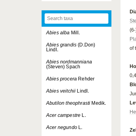
Di
St
(6
Abies alba
Mill.
Pl
Abies grandis
(D.Don)
of
Lindl.
Abies nordmanniana
Ho
(Steven) Spach
0,
Abies procera
Rehder
Bl
Abies veitchii
Lindl.
Ju
Le
Abutilon theophrasti
Medik.
He
Acer campestre
L.
Acer negundo
L.
Ze