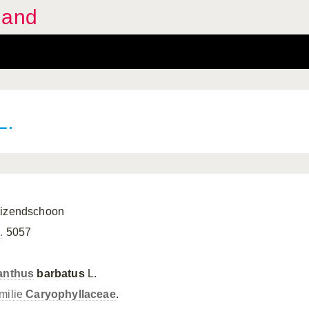
land
L.
izendschoon
.
5057
anthus
barbatus
L.
milie
Caryophyllaceae
.