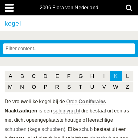
2006 Flora van Nederland
kegel
A
B
C
D
E
F
G
H
I
K
L
M
N
O
P
R
S
T
U
V
W
Z
De vrouwelijke kegel bij de
Orde
Coniferales
-
Naaktzadigen
is een
schijnvrucht
die bestaat uit een as
met dicht opeengeplaatste houtige of leerachtige
schubben
(
kegelschubben
). Elke
schub
bestaat uit een