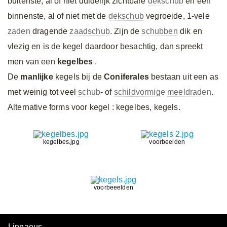
buitenste, al of niet duidelijk zichtbare
dekschub
en een
binnenste, al of niet met de
dekschub
vegroeide, 1-vele
zaden
dragende
zaadschub
. Zijn de
schubben
dik en
vlezig en is de kegel daardoor besachtig, dan spreekt
men van een
kegelbes
.
De
manlijke
kegels bij de
Coniferales
bestaan uit een as
met weinig tot veel
schub
- of
schildvormige
meeldraden
.
Alternative forms voor kegel
: kegelbes, kegels.
kegelbes.jpg
voorbeelden
voorbeeelden
Linnaeus