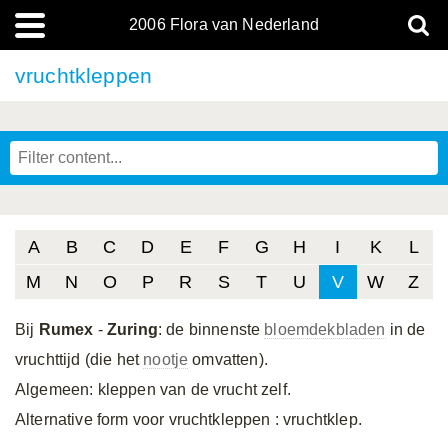
2006 Flora van Nederland
vruchtkleppen
A
B
C
D
E
F
G
H
I
K
L
M
N
O
P
R
S
T
U
V
W
Z
Bij
Rumex
-
Zuring
: de binnenste
bloemdekbladen
in de
vruchttijd (die het
nootje
omvatten).
Algemeen: kleppen van de vrucht zelf.
Alternative form voor vruchtkleppen
: vruchtklep.