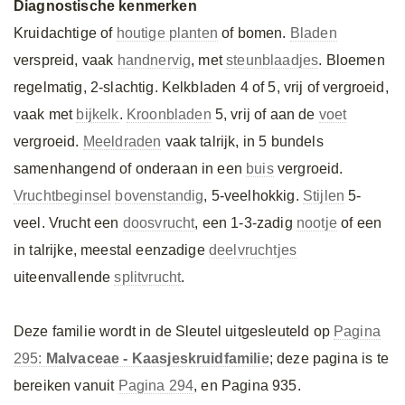
Diagnostische kenmerken
Kruidachtige of
houtige planten
of bomen.
Bladen
verspreid, vaak
handnervig
, met
steunblaadjes
. Bloemen
regelmatig, 2-slachtig. Kelkbladen 4 of 5, vrij of vergroeid,
vaak met
bijkelk
.
Kroonbladen
5, vrij of aan de
voet
vergroeid.
Meeldraden
vaak talrijk, in 5 bundels
samenhangend of onderaan in een
buis
vergroeid.
Vruchtbeginsel
bovenstandig
, 5-veelhokkig.
Stijlen
5-
veel. Vrucht een
doosvrucht
, een 1-3-zadig
nootje
of een
in talrijke, meestal eenzadige
deelvruchtjes
uiteenvallende
splitvrucht
.
Deze familie wordt in de Sleutel uitgesleuteld op
Pagina
295:
Malvaceae - Kaasjeskruidfamilie
; deze pagina is te
bereiken vanuit
Pagina 294
, en Pagina 935.