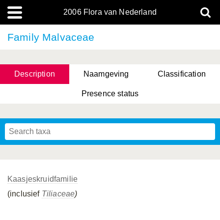
2006 Flora van Nederland
Family Malvaceae
Description
Naamgeving
Classification
Presence status
Kaasjeskruidfamilie
(inclusief
Tiliaceae
)