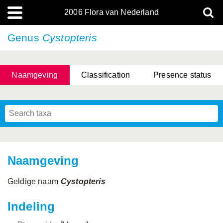
2006 Flora van Nederland
Genus
Cystopteris
Naamgeving
Classification
Presence status
Naamgeving
Geldige naam
Cystopteris
Indeling