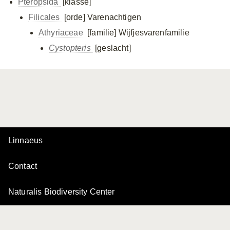
Pteropsida
[klasse]
Filicales
[orde]
Varenachtigen
Athyriaceae
[familie]
Wijfjesvarenfamilie
Cystopteris
[geslacht]
Linnaeus
Contact
Naturalis Biodiversity Center