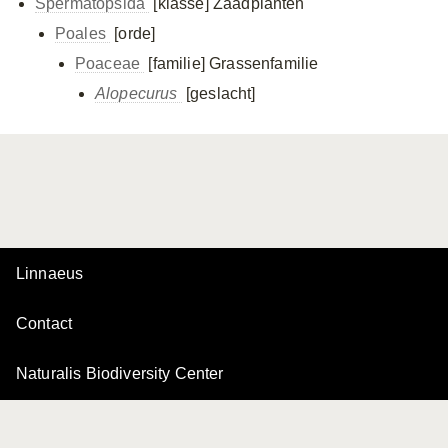
Spermatopsida
[klasse]
Zaadplanten
Poales
[orde]
Poaceae
[familie]
Grassenfamilie
Alopecurus
[geslacht]
Linnaeus
Contact
Naturalis Biodiversity Center