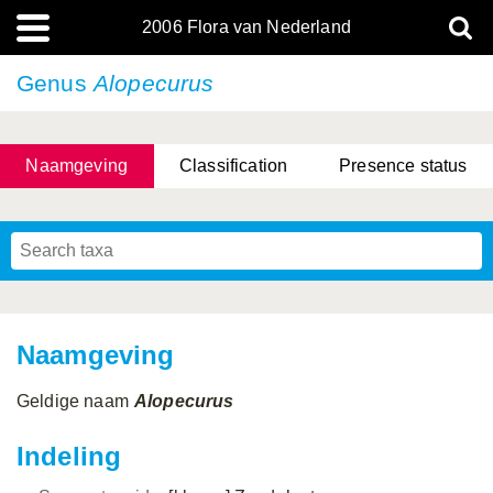
2006 Flora van Nederland
Genus
Alopecurus
Naamgeving
Classification
Presence status
Naamgeving
Geldige naam
Alopecurus
Indeling