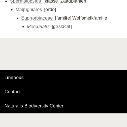
Spermatopsida
[klasse]
Zaadplanten
Malpighiales
[orde]
Euphorbiaceae
[familie]
Wolfsmelkfamilie
Mercurialis
[geslacht]
Linnaeus
Contact
Naturalis Biodiversity Center