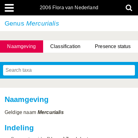
2006 Flora van Nederland
Genus
Mercurialis
Naamgeving
Classification
Presence status
Naamgeving
Geldige naam
Mercurialis
Indeling