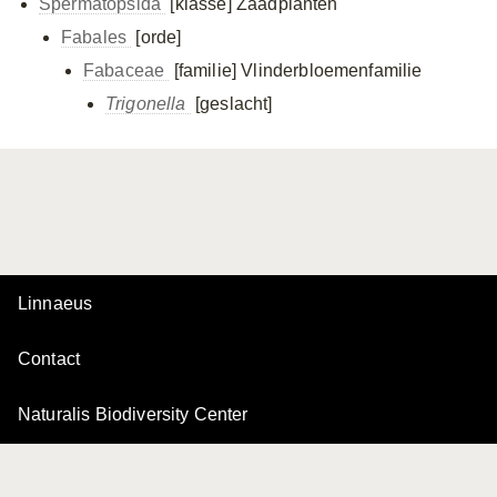
Spermatopsida
[klasse]
Zaadplanten
Fabales
[orde]
Fabaceae
[familie]
Vlinderbloemenfamilie
Trigonella
[geslacht]
Linnaeus
Contact
Naturalis Biodiversity Center