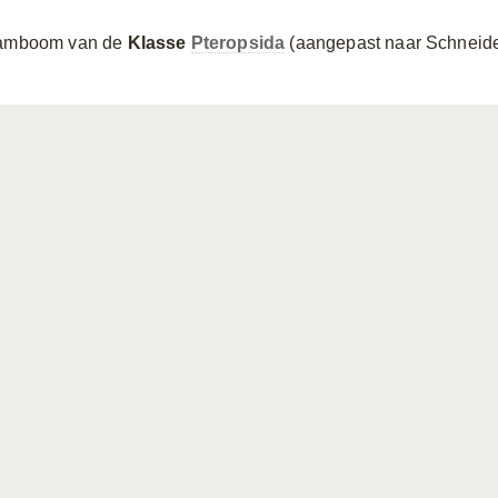
amboom van de
Klasse
Pteropsida
(aangepast naar Schneider 