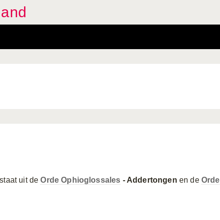
land
staat uit de
Orde Ophioglossales
- Addertongen
en de
Orde 