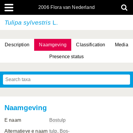
2006 Flora van Nederland
Tulipa sylvestris
L.
Description
Naamgeving
Classification
Media
Presence status
(L.) R.M.Bateman, Pridgeon & M.W.Chase
(L.) R.M.Bateman, Pridgeon & M.W.Chase
Naamgeving
E naam
Bostulp
Alternatieve e naam
tulp, Bos-