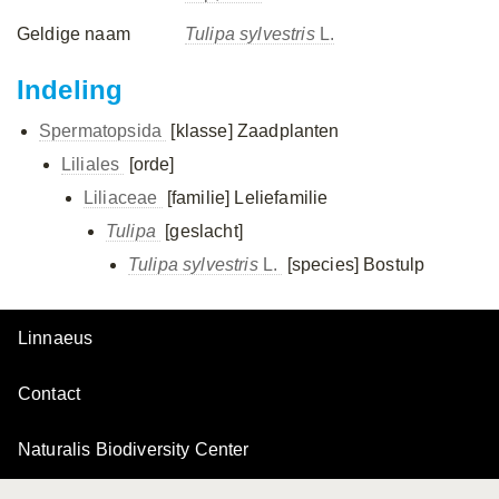
Geldige naam
Tulipa sylvestris
L.
Indeling
Spermatopsida
[klasse]
Zaadplanten
Liliales
[orde]
Liliaceae
[familie]
Leliefamilie
Tulipa
[geslacht]
Tulipa sylvestris
L.
[species]
Bostulp
Linnaeus
Contact
Naturalis Biodiversity Center