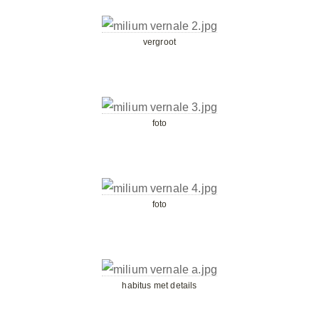
vergroot
foto
foto
habitus met details