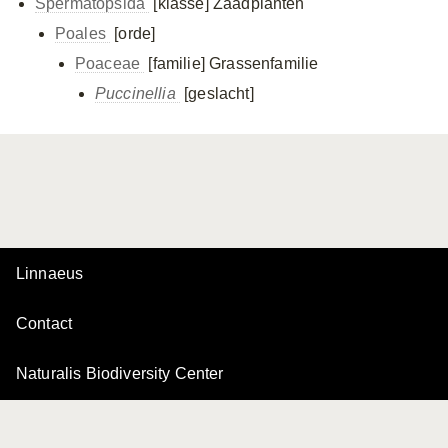
Spermatopsida
[klasse]
Zaadplanten
Poales
[orde]
Poaceae
[familie]
Grassenfamilie
Puccinellia
[geslacht]
Linnaeus
Contact
Naturalis Biodiversity Center