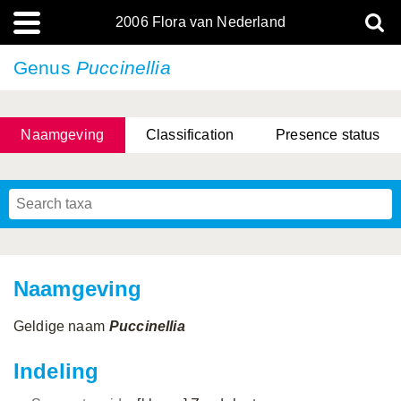
2006 Flora van Nederland
Genus
Puccinellia
Naamgeving
Classification
Presence status
Naamgeving
Geldige naam
Puccinellia
Indeling