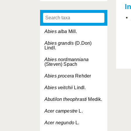
I
Abies alba
Mill.
Abies grandis
(D.Don)
Lindl.
Abies nordmanniana
(Steven) Spach
Abies procera
Rehder
Abies veitchii
Lindl.
Abutilon theophrasti
Medik.
Acer campestre
L.
Acer negundo
L.