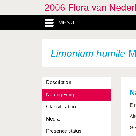
2006 Flora van Neder
MENU
Limonium humile
Mi
Description
N
Naamgeving
E 
Classification
Al
Media
Ge
Presence status