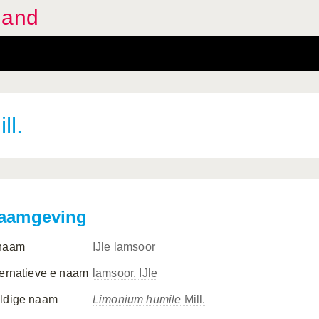
land
ll.
aamgeving
naam
IJle lamsoor
ternatieve e naam
lamsoor, IJle
ldige naam
Limonium humile
Mill.