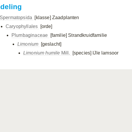
ndeling
Spermatopsida
[klasse]
Zaadplanten
Caryophyllales
[orde]
Plumbaginaceae
[familie]
Strandkruidfamilie
Limonium
[geslacht]
Limonium humile
Mill.
[species]
IJle lamsoor