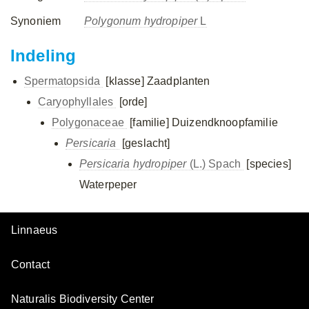
Synoniem
Polygonum hydropiper
L
Indeling
Spermatopsida
[klasse]
Zaadplanten
Caryophyllales
[orde]
Polygonaceae
[familie]
Duizendknoopfamilie
Persicaria
[geslacht]
Persicaria hydropiper
(L.) Spach
[species]
Waterpeper
Linnaeus
Contact
Naturalis Biodiversity Center