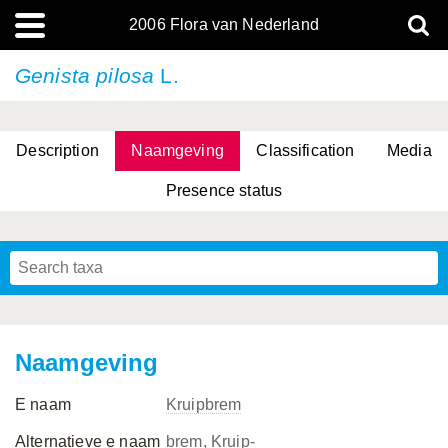
2006 Flora van Nederland
Genista pilosa
L.
Description
Naamgeving
Classification
Media
Presence status
(L.) R.M.Bateman, Pridgeon & M.W.Chase
(L.) R.M.Bateman, Pridgeon & M.W.Chase
Naamgeving
E naam
Kruipbrem
Alternatieve e naam
brem, Kruip-