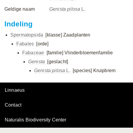
Geldige naam
Genista pilosa
L.
Indeling
Spermatopsida
[klasse]
Zaadplanten
Fabales
[orde]
Fabaceae
[familie]
Vlinderbloemenfamilie
Genista
[geslacht]
Genista pilosa
L.
[species]
Kruipbrem
Linnaeus
Contact
Naturalis Biodiversity Center