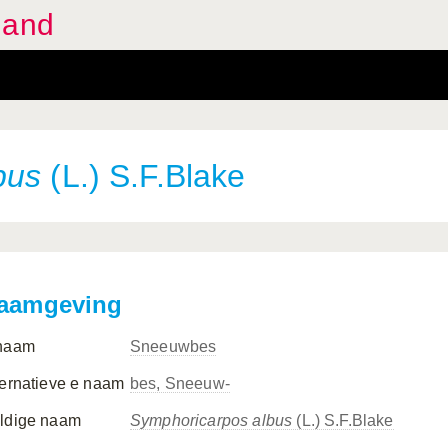
land
bus
(L.) S.F.Blake
aamgeving
naam
Sneeuwbes
ternatieve e naam
bes, Sneeuw-
ldige naam
Symphoricarpos albus
(L.) S.F.Blake