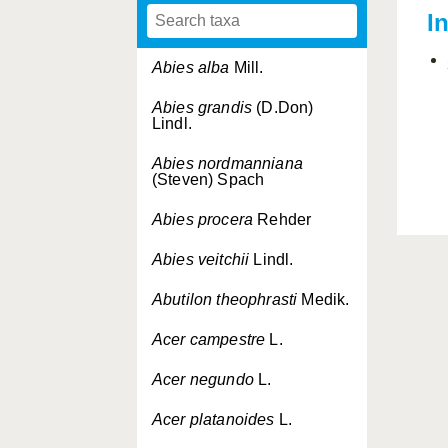
I
Abies alba
Mill.
Abies grandis
(D.Don)
Lindl.
Abies nordmanniana
(Steven) Spach
Abies procera
Rehder
Abies veitchii
Lindl.
Abutilon theophrasti
Medik.
Acer campestre
L.
Acer negundo
L.
Acer platanoides
L.