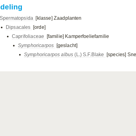
ndeling
Spermatopsida
[klasse]
Zaadplanten
Dipsacales
[orde]
Caprifoliaceae
[familie]
Kamperfoeliefamilie
Symphoricarpos
[geslacht]
Symphoricarpos albus
(L.) S.F.Blake
[species]
Sn