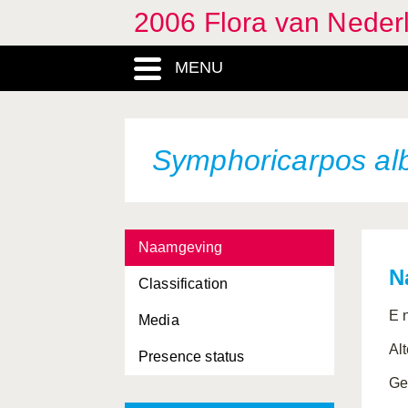
2006 Flora van Neder
MENU
Symphoricarpos al
Naamgeving
N
Classification
E 
Media
Al
Presence status
Ge