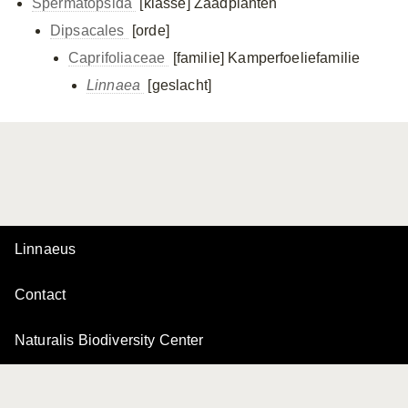
Spermatopsida
[klasse]
Zaadplanten
Dipsacales
[orde]
Caprifoliaceae
[familie]
Kamperfoeliefamilie
Linnaea
[geslacht]
Linnaeus
Contact
Naturalis Biodiversity Center