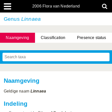
2006 Flora van Nederland
Genus
Linnaea
Naamgeving
Classification
Presence status
Naamgeving
Geldige naam
Linnaea
Indeling