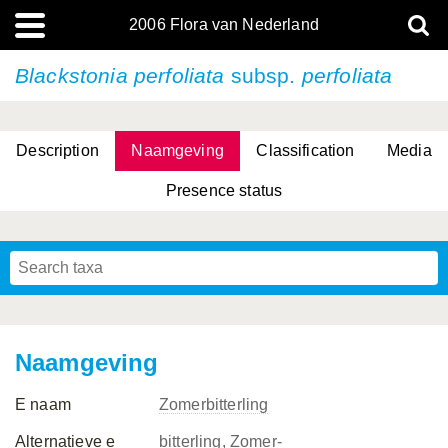
2006 Flora van Nederland
Blackstonia perfoliata
subsp.
perfoliata
Description
Naamgeving
Classification
Media
Presence status
(L.) R.M.Bateman, Pridgeon & M.W.Chase
(L.) R.M.Bateman, Pridgeon & M.W.Chase
Naamgeving
E naam
Zomerbitterling
Alternatieve e
bitterling, Zomer-