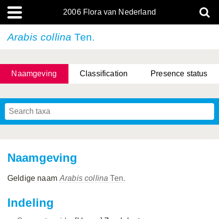
2006 Flora van Nederland
Arabis collina
Ten.
Naamgeving
Classification
Presence status
(L.) R.M.Bateman, Pridgeon & M.W.Chase
(L.) R.M.Bateman, Pridgeon & M.W.Chase
Naamgeving
Geldige naam
Arabis collina
Ten.
Indeling