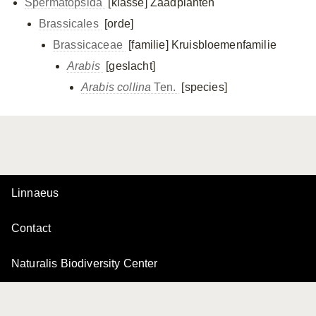
Spermatopsida
[klasse]
Zaadplanten
Brassicales
[orde]
Brassicaceae
[familie]
Kruisbloemenfamilie
Arabis
[geslacht]
Arabis collina
Ten.
[species]
Linnaeus
Contact
Naturalis Biodiversity Center