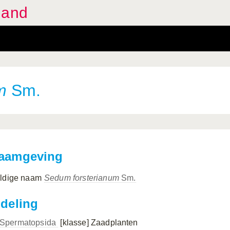
land
m
Sm.
aamgeving
ldige naam
Sedum forsterianum
Sm.
ndeling
Spermatopsida
[klasse]
Zaadplanten