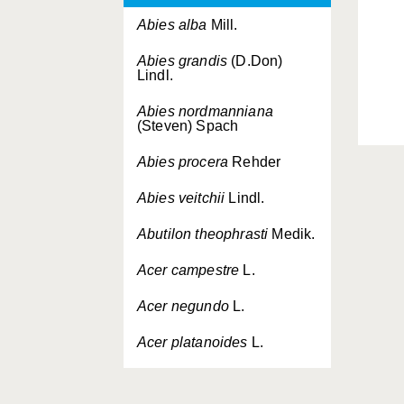
Abies alba
Mill.
Abies grandis
(D.Don)
Lindl.
Abies nordmanniana
(Steven) Spach
Abies procera
Rehder
Abies veitchii
Lindl.
Abutilon theophrasti
Medik.
Acer campestre
L.
Acer negundo
L.
Acer platanoides
L.
Acer pseudoplatanus
L.