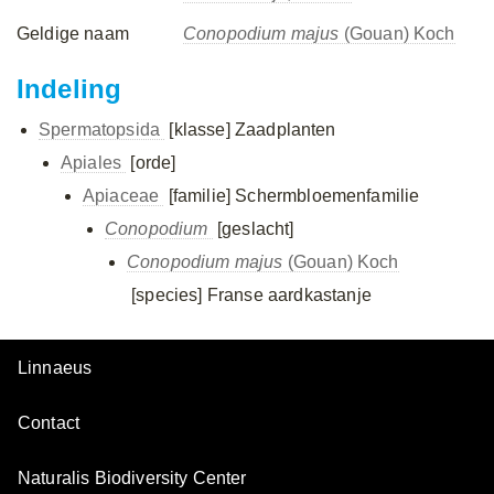
Geldige naam
Conopodium majus
(Gouan) Koch
Indeling
Spermatopsida
[klasse]
Zaadplanten
Apiales
[orde]
Apiaceae
[familie]
Schermbloemenfamilie
Conopodium
[geslacht]
Conopodium majus
(Gouan) Koch
[species]
Franse aardkastanje
Linnaeus
Contact
Naturalis Biodiversity Center