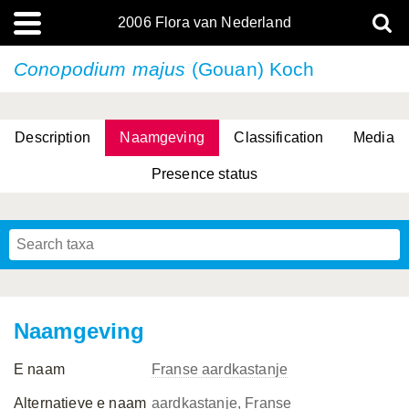
2006 Flora van Nederland
Conopodium majus
(Gouan) Koch
Description
Naamgeving
Classification
Media
Presence status
(L.) R.M.Bateman, Pridgeon & M.W.Chase
(L.) R.M.Bateman, Pridgeon & M.W.Chase
Naamgeving
E naam
Franse aardkastanje
Alternatieve e naam
aardkastanje, Franse