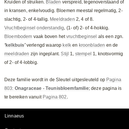
Kruiden of struiken.
Bladen
verspreid, tegenoverstaand of
in kransen, enkelvoudig. Bloemen meestal regelmatig, 2-
slachtig, 2- of 4-tallig.
Meeldraden
2, 4 of 8.
Vruchtbeginsel
onderstandig
, (1- of) 2- of 4-hokkig.
Bloembodem
vaak boven het
vruchtbeginsel
als een zgn.
‘
kelkbuis
’
verlengd waarop
kelk
en
kroonbladen
en de
meeldraden
zijn ingeplant.
Stijl
1,
stempel
1, knotsvormig
of 2- of 4-lobbig.
Deze familie wordt in de Sleutel uitgesleuteld op
Pagina
803:
Onagraceae - Teunisbloemfamilie
; deze pagina is
te bereiken vanuit
Pagina 802
.
Linnaeus