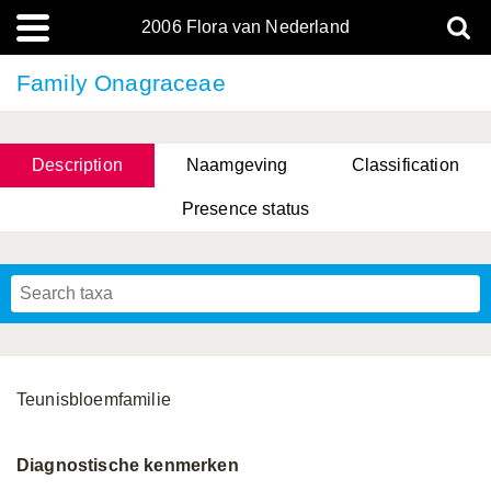
2006 Flora van Nederland
Family Onagraceae
Description
Naamgeving
Classification
Presence status
Teunisbloemfamilie
Diagnostische kenmerken