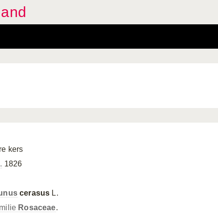
land
re kers
.
1826
unus
cerasus
L.
milie
Rosaceae
.