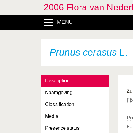
2006 Flora van Neder
MENU
Prunus cerasus
L.
Description
Zu
Naamgeving
FB
Classification
Media
Pr
Fa
Presence status