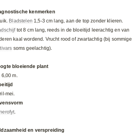
agnostische kenmerken
ruik.
Bladstelen
1,5-3 cm lang, aan de top zonder klieren.
adschijf
tot 8 cm lang, reeds in de bloeitijd leerachtig en van
deren kaal wordend. Vrucht rood of zwartachtig (bij sommige
tivars
soms geelachtig).
ogte bloeiende plant
t 6,00 m.
oeitijd
il-mei.
vensvorm
nerofyt
.
ldzaamheid en verspreiding