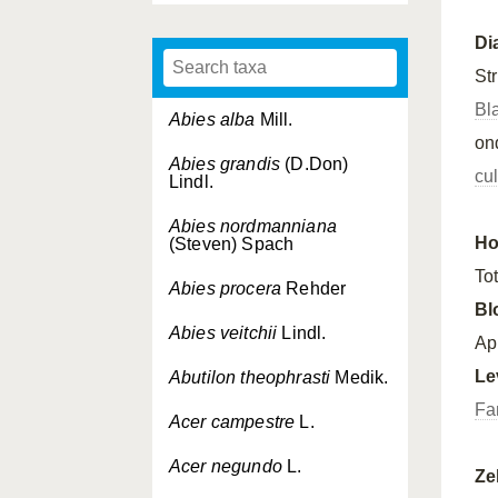
Di
St
Bl
Abies alba
Mill.
on
Abies grandis
(D.Don)
cul
Lindl.
Abies nordmanniana
Ho
(Steven) Spach
To
Abies procera
Rehder
Bl
Abies veitchii
Lindl.
Apr
Le
Abutilon theophrasti
Medik.
Fa
Acer campestre
L.
Acer negundo
L.
Ze