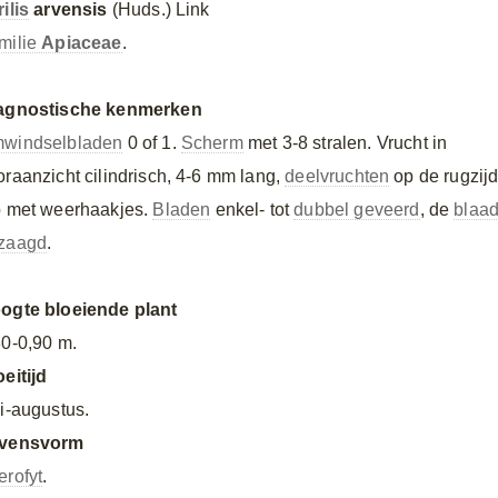
ilis
arvensis
(Huds.) Link
milie
Apiaceae
.
agnostische kenmerken
windselbladen
0 of 1.
Scherm
met 3-8 stralen. Vrucht in
oraanzicht cilindrisch, 4-6 mm lang,
deelvruchten
op de rugzijd
p met weerhaakjes.
Bladen
enkel- tot
dubbel geveerd
, de
blaad
zaagd
.
ogte bloeiende plant
30-0,90 m.
oeitijd
li-augustus.
vensvorm
erofyt
.