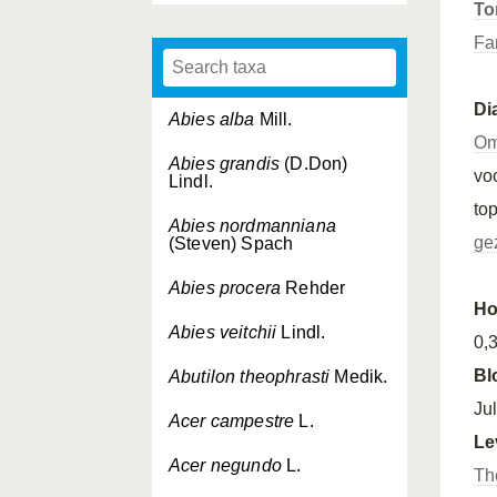
Tor
Fa
Di
Abies alba
Mill.
Om
Abies grandis
(D.Don)
vo
Lindl.
to
Abies nordmanniana
ge
(Steven) Spach
Abies procera
Rehder
Ho
Abies veitchii
Lindl.
0,
Bl
Abutilon theophrasti
Medik.
Ju
Acer campestre
L.
Le
Acer negundo
L.
Th