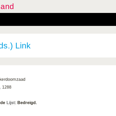
land
s.) Link
kerdoornzaad
.
1288
ode
Lijst
: Bedreigd.