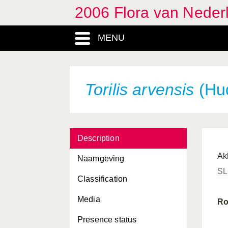
2006 Flora van Neder
MENU
Torilis arvensis
(Hud
Description
Ak
Naamgeving
SL
Classification
Media
R
Presence status