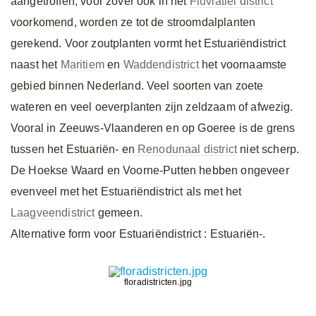
aangetroffen; voor zover ook in het
Fluviatiel district
voorkomend, worden ze tot de stroomdalplanten
gerekend. Voor zoutplanten vormt het Estuariëndistrict
naast het
Maritiem
en
Waddendistrict
het voornaamste
gebied binnen Nederland. Veel soorten van zoete
wateren en veel oeverplanten zijn zeldzaam of afwezig.
Vooral in Zeeuws-Vlaanderen en op Goeree is de grens
tussen het Estuariën- en
Renodunaal district
niet scherp.
De Hoekse Waard en Voorne-Putten hebben ongeveer
evenveel met het Estuariëndistrict als met het
Laagveendistrict
gemeen.
Alternative form voor Estuariëndistrict
: Estuariën-.
floradistricten.jpg