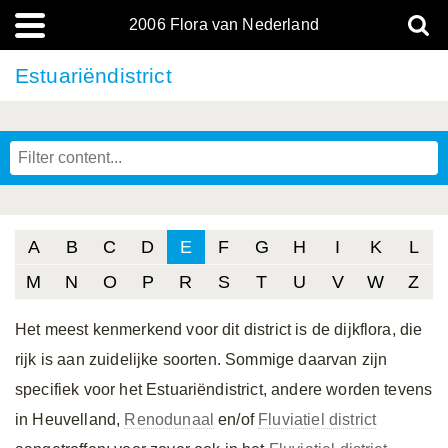
2006 Flora van Nederland
Estuariëndistrict
A
B
C
D
E
F
G
H
I
K
L
M
N
O
P
R
S
T
U
V
W
Z
Het meest kenmerkend voor dit district is de dijkflora, die
rijk is aan zuidelijke soorten. Sommige daarvan zijn
specifiek voor het Estuariëndistrict, andere worden tevens
in Heuvelland,
Renodunaal
en/of
Fluviatiel district