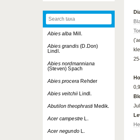
Di
Bl
To
Abies alba
Mill.
('
Abies grandis
(D.Don)
kl
Lindl.
25
Abies nordmanniana
(Steven) Spach
Ho
Abies procera
Rehder
0,
Abies veitchii
Lindl.
Bl
Ju
Abutilon theophrasti
Medik.
Le
Acer campestre
L.
He
Acer negundo
L.