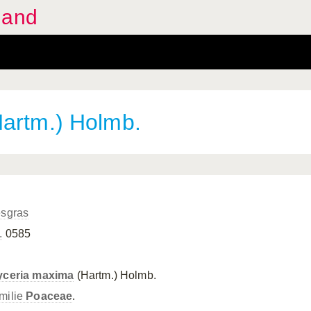
land
artm.) Holmb.
esgras
.
0585
yceria maxima
(Hartm.) Holmb.
milie
Poaceae
.