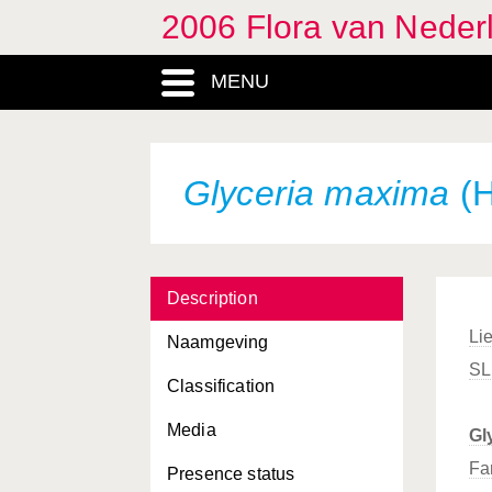
2006 Flora van Neder
MENU
Glyceria maxima
(H
Description
Li
Naamgeving
SL
Classification
Media
Gl
Fa
Presence status