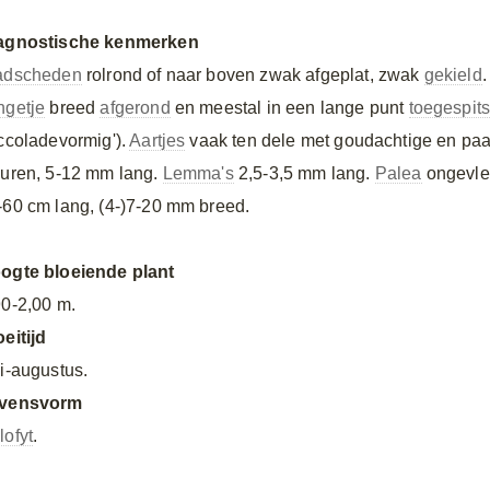
agnostische kenmerken
adscheden
rolrond of naar boven zwak afgeplat, zwak
gekield
.
ngetje
breed
afgerond
en meestal in een lange punt
toegespits
accoladevormig').
Aartjes
vaak ten dele met goudachtige en pa
euren, 5-12 mm lang.
Lemma's
2,5-3,5 mm lang.
Palea
ongevle
-60 cm lang, (4-)7-20 mm breed.
ogte bloeiende plant
90-2,00 m.
oeitijd
li-augustus.
vensvorm
lofyt
.