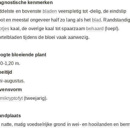
agnostische kenmerken
ddelste en bovenste
bladen
veerspletig tot -delig, de eindslip
oot en meestal ongeveer half zo lang als het
blad
. Randstandi
otjes
kaal, de overige kaal tot spaarzaam
behaard
(loep!).
rtelbladen tijdens de bloei vaak aanwezig.
ogte bloeiende plant
30-1,20 m.
oeitijd
ni-augustus.
vensvorm
mikryptofyt
(tweejarig).
andplaats
 natte, matig voedselrijke grond in wei- en hooilanden en berm