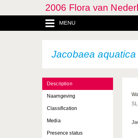
2006 Flora van Neder
MENU
Jacobaea aquatica
Description
Wa
Naamgeving
SL
Classification
Media
Ja
Presence status