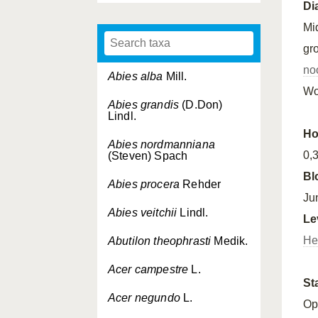
Di
Mi
gr
no
Abies alba
Mill.
Wo
Abies grandis
(D.Don)
Lindl.
Ho
Abies nordmanniana
0,
(Steven) Spach
Bl
Abies procera
Rehder
Ju
Abies veitchii
Lindl.
Le
He
Abutilon theophrasti
Medik.
Acer campestre
L.
St
Acer negundo
L.
Op