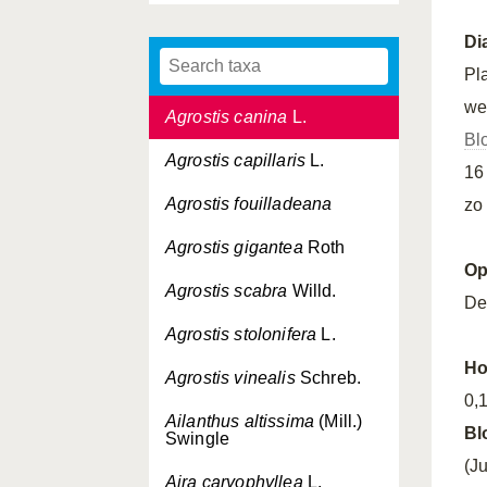
Agrimonia procera
Wallr.
Di
Agrostemma githago
L.
Pl
we
Agrostis canina
L.
Bl
Agrostis capillaris
L.
16
Agrostis fouilladeana
zo
Agrostis gigantea
Roth
Op
Agrostis scabra
Willd.
De
Agrostis stolonifera
L.
Ho
Agrostis vinealis
Schreb.
0,
Ailanthus altissima
(Mill.)
Bl
Swingle
(Ju
Aira caryophyllea
L.