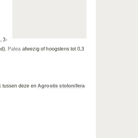
e
, 3-
d).
Palea
afwezig of hoogstens tot 0,3
rk tussen deze en
Agrostis stolonifera