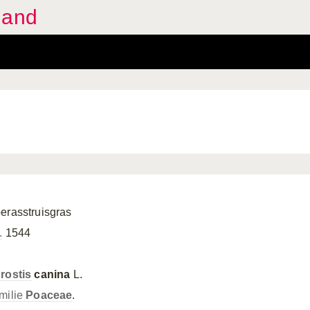
land
erasstruisgras
.
1544
rostis
canina
L.
milie
Poaceae
.