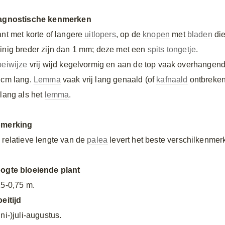
agnostische kenmerken
ant met korte of langere
uitlopers
, op de
knopen
met
bladen
di
inig breder zijn dan 1 mm; deze met een
spits
tongetje
.
oeiwijze
vrij wijd kegelvormig en aan de top vaak overhangend
 cm lang.
Lemma
vaak vrij lang genaald (of
kafnaald
ontbreken
 lang als het
lemma
.
merking
 relatieve lengte van de
palea
levert het beste verschilkenme
ogte bloeiende plant
15-0,75 m.
oeitijd
ni-)juli-augustus.