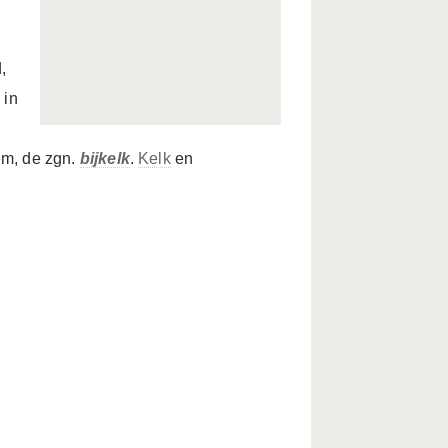
,
 in
em, de zgn.
bijkelk
.
Kelk
en