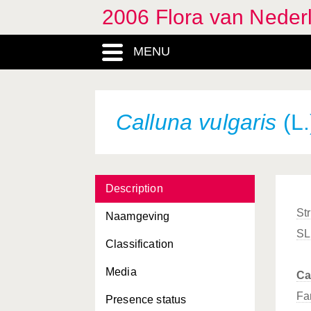
2006 Flora van Neder
MENU
Calluna vulgaris
(L.
Description
St
Naamgeving
SL
Classification
Media
Ca
Fa
Presence status