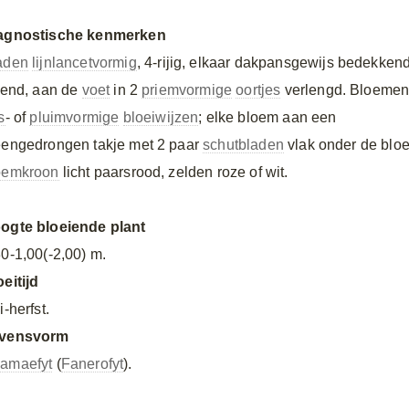
agnostische kenmerken
aden
lijnlancetvormig
, 4-rijig, elkaar dakpansgewijs bedekkend
ttend, aan de
voet
in 2
priemvormige
oortjes
verlengd. Bloemen
s
- of
pluimvormige
bloeiwijzen
; elke bloem aan een
eengedrongen takje met 2 paar
schutbladen
vlak onder de blo
oemkroon
licht paarsrood, zelden roze of wit.
ogte bloeiende plant
30-1,00(-2,00) m.
oeitijd
i-herfst.
vensvorm
amaefyt
(
Fanerofyt
).