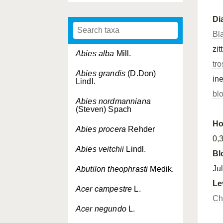
Di
Bl
zi
Abies alba
Mill.
tro
Abies grandis
(D.Don)
in
Lindl.
bl
Abies nordmanniana
(Steven) Spach
Ho
Abies procera
Rehder
0,
Abies veitchii
Lindl.
Bl
Jul
Abutilon theophrasti
Medik.
Le
Acer campestre
L.
Ch
Acer negundo
L.