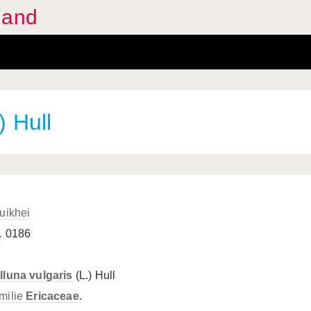
land
) Hull
ruikhei
.
0186
lluna vulgaris
(L.) Hull
milie
Ericaceae
.