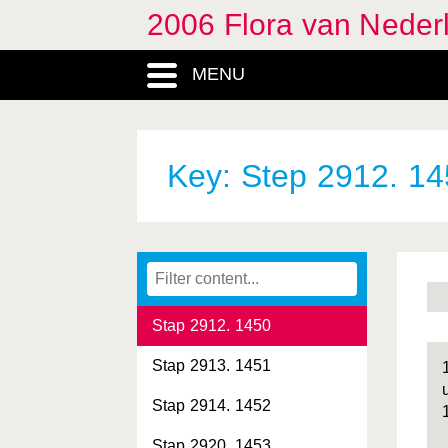
Walstro
2006 Flora van Neder
Stap 2900. 1443
MENU
Stap 2901. 1444
Stap 2902. 1445
Stap 2903. 1446
Key: Step 2912. 1
Stap 2904. 1447
Stap 2905. 1448
Stap 2911. 1449
Stap 2912. 1450
Stap 2913. 1451
Stap 2914. 1452
Stap 2920. 1453