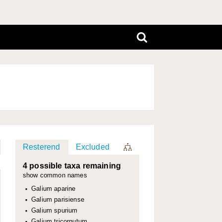
Resterend
Excluded
4 possible taxa remaining
show common names
Galium aparine
Galium parisiense
Galium spurium
Galium tricornutum