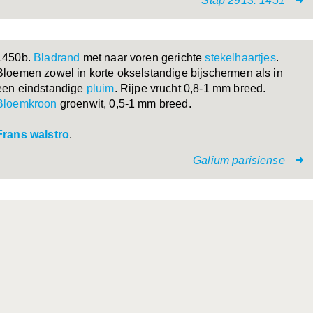
Stap 2913. 1451
1450b.
Bladrand
met naar voren gerichte
stekelhaartjes
.
Bloemen zowel in korte okselstandige bijschermen als in
een eindstandige
pluim
. Rijpe vrucht 0,8-1 mm breed.
Bloemkroon
groenwit, 0,5-1 mm breed.
Frans walstro
.
Galium parisiense