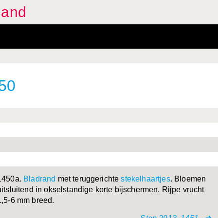
land
450
1450a.
Bladrand
met teruggerichte
stekelhaartjes
. Bloemen
uitsluitend in okselstandige korte bijschermen. Rijpe vrucht
1,5-6 mm breed.